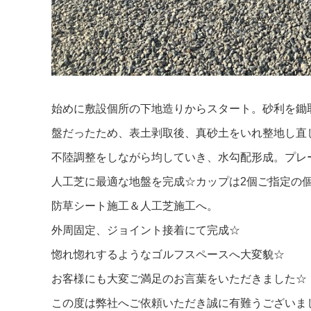
始めに敷設個所の下地造りからスタート。砂利を鋤
盤だったため、表土剥取後、真砂土をいれ整地し直
不陸調整をしながら均していき、水勾配形成。プレ
人工芝に最適な地盤を完成☆カップは2個ご指定の
防草シート施工＆人工芝施工へ。
外周固定、ジョイント接着にて完成☆
惚れ惚れするようなゴルフスペースへ大変貌☆
お客様にも大変ご満足のお言葉をいただきました☆
この度は弊社へご依頼いただき誠に有難うございま