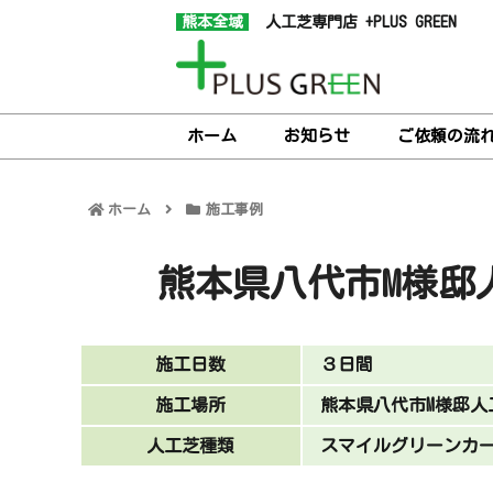
熊本全域
人工芝専門店 +PLUS GREEN
ホーム
お知らせ
ご依頼の流
ホーム
施工事例
熊本県八代市M様邸
施工日数
３日間
施工場所
熊本県八代市M様邸人
人工芝種類
スマイルグリーンカ