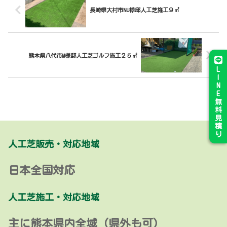
長崎県大村市NU様邸人工芝施工９㎡
熊本県八代市M様邸人工芝ゴルフ施工２５㎡
L
I
N
E
無
料
見
積
り
人工芝販売・対応地域
日本全国対応
人工芝施工・対応地域
主に熊本県内全域 (県外も可)