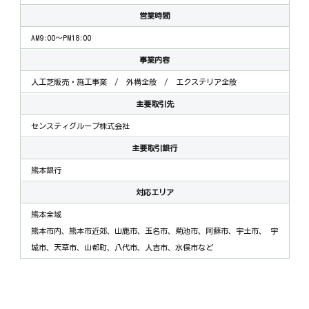
営業時間
AM9:00～PM18:00
事業内容
人工芝販売・施工事業 / 外構全般 / エクステリア全般
主要取引先
センスティグループ株式会社
主要取引銀行
熊本銀行
対応エリア
熊本全域
熊本市内、熊本市近郊、山鹿市、玉名市、菊池市、阿蘇市、宇土市、
宇
城市、天草市、山都町、八代市、人吉市、水俣市など