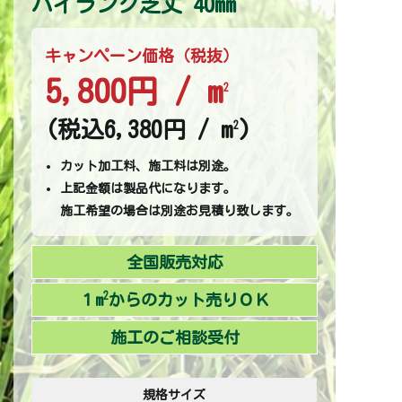
ハイランク芝丈 40mm
キャンペーン価格（税抜）
5,800円 / m
2
(税込6,380円 / m
)
2
カット加工料、施工料は別途。
上記金額は製品代になります。
施工希望の場合は別途お見積り致します。
全国販売対応
2
１m
からのカット売りＯＫ
施工のご相談受付
規格サイズ