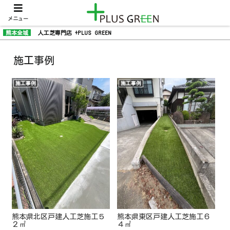
メニュー
熊本全域
人工芝専門店 +PLUS GREEN
施工事例
施工事例
施工事例
熊本県北区戸建人工芝施工５
熊本県東区戸建人工芝施工６
２㎡
４㎡