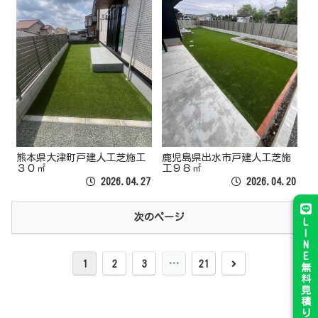
熊本県大津町戸建人工芝施工
鹿児島県出水市戸建人工芝施
３０㎡
工９８㎡
2026.04.27
2026.04.20
次のページ
L
I
N
E
1
2
3
…
21
無
料
見
積
り