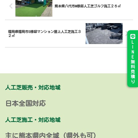
熊本県八代市M様邸人工芝ゴルフ施工２５㎡
福岡県福岡市S様邸マンション屋上人工芝施工３
２㎡
L
I
N
E
無
料
見
積
り
人工芝販売・対応地域
日本全国対応
人工芝施工・対応地域
主に熊本県内全域 (県外も可)