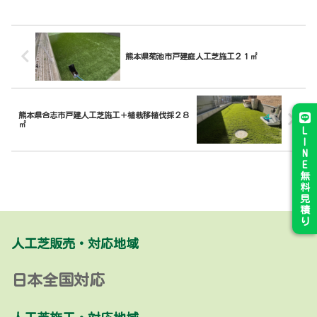
熊本県菊池市戸建庭人工芝施工２１㎡
熊本県合志市戸建人工芝施工＋植栽移植伐採２８
㎡
L
I
N
E
無
料
見
積
り
人工芝販売・対応地域
日本全国対応