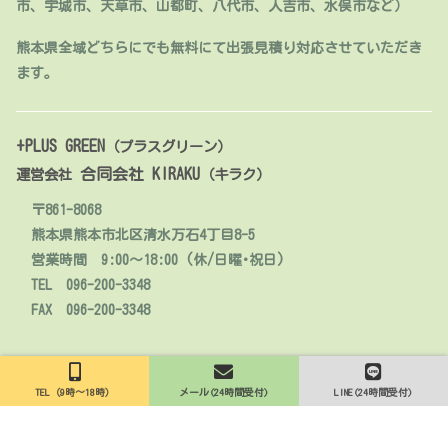
市、宇城市、天草市、山都町、八代市、人吉市、水俣市など）
熊本県全域どちらにでも無料にて出張見積り対応させていただき
ます。
+PLUS GREEN
（プラスグリーン）
合同会社 KIRAKU
運営会社
（キラク）
〒861-8068
熊本県熊本市北区清水万石4丁目8-5
営業時間 9:00～18:00 (休/日曜･祝日)
TEL 096-200-3348
FAX 096-200-3348
© 2020 人工芝販売・施工【熊本】+PLUS GREEN.
TEL（9時～18時）
メール(24時間受付)
LINE(24時間受付)