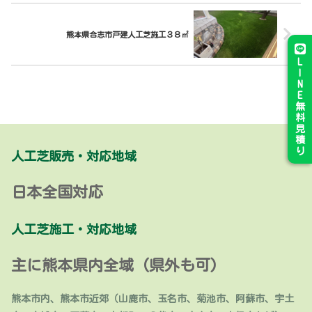
熊本県合志市戸建人工芝施工３８㎡
L
I
N
E
無
料
見
積
り
人工芝販売・対応地域
日本全国対応
人工芝施工・対応地域
主に熊本県内全域 (県外も可)
熊本市内、熊本市近郊（山鹿市、玉名市、菊池市、阿蘇市、宇土