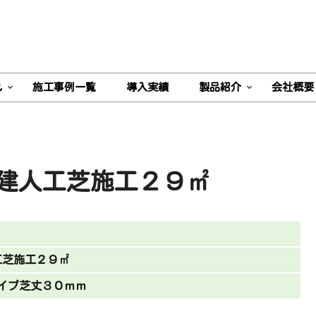
れ
施工事例一覧
導入実績
製品紹介
会社概要
建人工芝施工２９㎡
工芝施工２９㎡
イプ芝丈３０ｍｍ