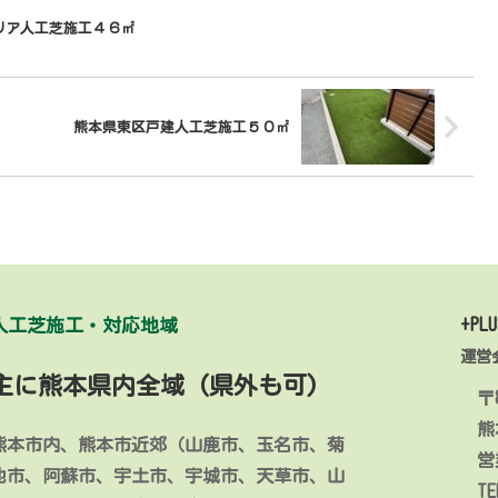
リア人工芝施工４６㎡
熊本県東区戸建人工芝施工５０㎡
人工芝施工・対応地域
+PLU
運営
主に熊本県内全域 (県外も可)
〒8
熊
熊本市内、熊本市近郊（山鹿市、玉名市、菊
営
池市、阿蘇市、宇土市、宇城市、天草市、山
TE