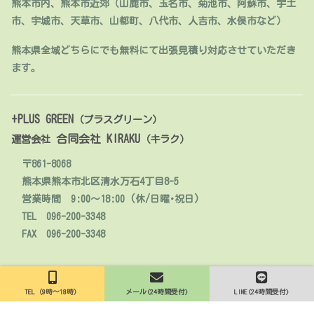
熊本市内、熊本市近郊（山鹿市、玉名市、菊池市、阿蘇市、宇土
市、宇城市、天草市、山都町、八代市、人吉市、水俣市など）
熊本県全域どちらにでも無料にて出張見積り対応させていただき
ます。
+PLUS GREEN
（プラスグリーン）
合同会社 KIRAKU
運営会社
（キラク）
〒861-8068
熊本県熊本市北区清水万石4丁目8-5
営業時間 9:00～18:00 (休/日曜･祝日)
TEL 096-200-3348
FAX 096-200-3348
© 2020 人工芝販売・施工【熊本】+PLUS GREEN.
TEL（9時～18時）
メール(24時間受付)
LINE(24時間受付)