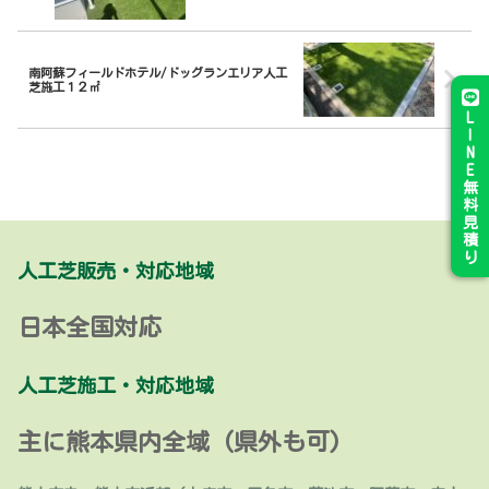
南阿蘇フィールドホテル/ドッグランエリア人工
芝施工１２㎡
L
I
N
E
無
料
見
積
り
人工芝販売・対応地域
日本全国対応
人工芝施工・対応地域
主に熊本県内全域 (県外も可)