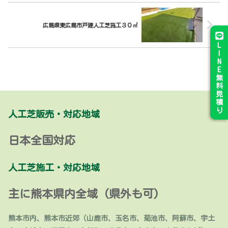
広島県東広島市戸建人工芝施工３０㎡
L
I
N
E
無
料
見
積
り
人工芝販売・対応地域
日本全国対応
人工芝施工・対応地域
主に熊本県内全域 (県外も可)
熊本市内、熊本市近郊（山鹿市、玉名市、菊池市、阿蘇市、宇土