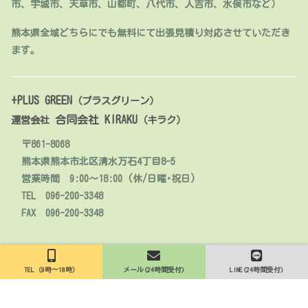
市、宇城市、天草市、山都町、八代市、人吉市、水俣市など）
熊本県全域どちらにでも無料にて出張見積り対応させていただき
ます。
+PLUS GREEN
（プラスグリーン）
合同会社 KIRAKU
運営会社
（キラク）
〒861-8068
熊本県熊本市北区清水万石4丁目8-5
営業時間 9:00～18:00 (休/日曜･祝日)
TEL 096-200-3348
FAX 096-200-3348
© 2020 人工芝販売・施工【熊本】+PLUS GREEN.
TEL（9時～18時）
メール(24時間受付)
LINE(24時間受付)