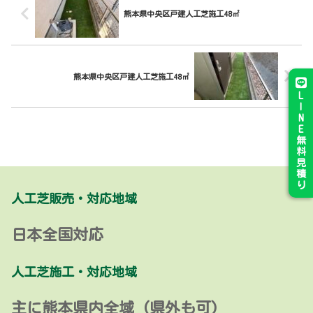
熊本県中央区戸建人工芝施工48㎡
熊本県中央区戸建人工芝施工48㎡
L
I
N
E
無
料
見
積
り
人工芝販売・対応地域
日本全国対応
人工芝施工・対応地域
主に熊本県内全域 (県外も可)