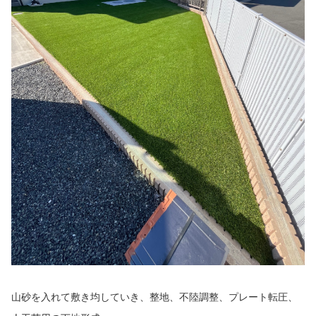
山砂を入れて敷き均していき、整地、不陸調整、プレート転圧、