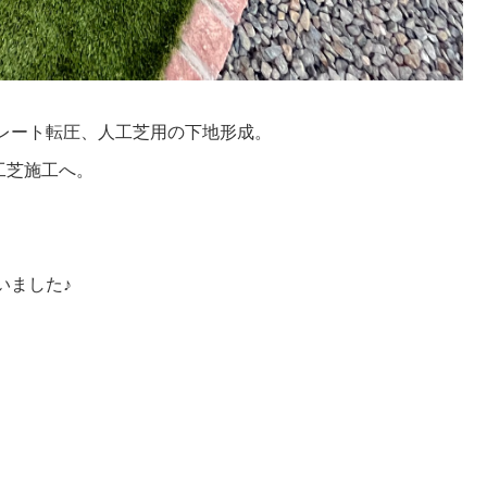
レート転圧、人工芝用の下地形成。
工芝施工へ。
いました♪