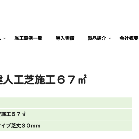
れ
施工事例一覧
導入実績
製品紹介
会社概要
建人工芝施工６７㎡
芝施工６７㎡
タイプ芝丈３０ｍｍ