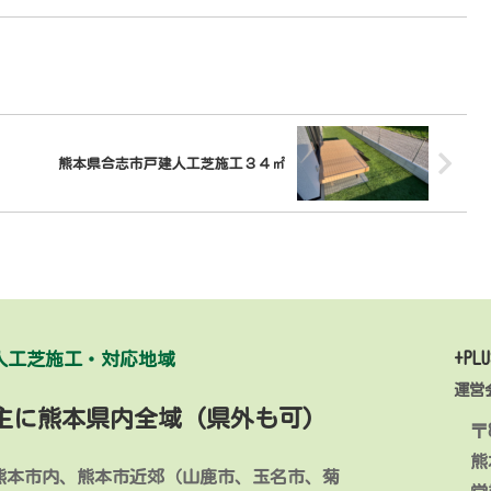
熊本県合志市戸建人工芝施工３４㎡
人工芝施工・対応地域
+PLU
運営
主に熊本県内全域 (県外も可)
〒8
熊
熊本市内、熊本市近郊（山鹿市、玉名市、菊