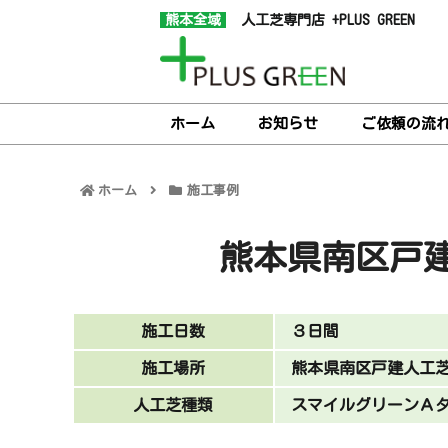
熊本全域
人工芝専門店 +PLUS GREEN
ホーム
お知らせ
ご依頼の流
ホーム
施工事例
熊本県南区戸
施工日数
３日間
施工場所
熊本県南区戸建人工
人工芝種類
スマイルグリーンＡ