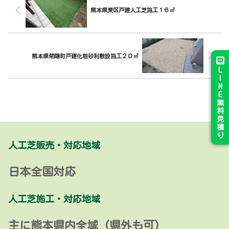
熊本県東区戸建人工芝施工１６㎡
熊本県菊陽町戸建化粧砂利敷設施工２０㎡
L
I
N
E
無
料
見
積
り
人工芝販売・対応地域
日本全国対応
人工芝施工・対応地域
主に熊本県内全域 (県外も可)