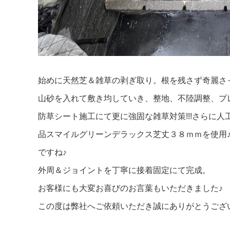
始めに天然芝＆雑草の剥ぎ取り。根を残さず奇麗さ
山砂を入れて敷き均していき、整地、不陸調整、プ
防草シート施工にて更に強固な雑草対策!!!さらに
品スマイルグリーンデラックス芝丈３８ｍｍを使用
ですね♪
外周＆ジョイントを丁寧に接着固定にて完成。
お客様にも大変お喜びのお言葉もいただきました♪
この度は弊社へご依頼いただき誠にありがとうござ