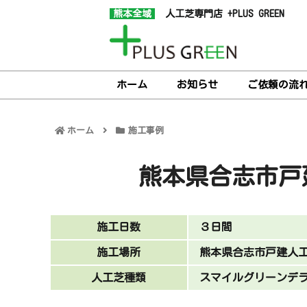
熊本全域
人工芝専門店 +PLUS GREEN
ホーム
お知らせ
ご依頼の流
ホーム
施工事例
熊本県合志市戸
施工日数
３日間
施工場所
熊本県合志市戸建人
人工芝種類
スマイルグリーンデ