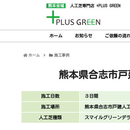
熊本全域
人工芝専門店 +PLUS GREEN
ホーム
お知らせ
ご依頼の流
ホーム
施工事例
熊本県合志市戸
施工日数
３日間
施工場所
熊本県合志市戸建人
人工芝種類
スマイルグリーンデ