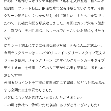
始めに下地作り→オリジナル配合の下地材を入れ整地工程へ→不
陸調整、プレート転圧、的確な水勾配も形成していきます。今回
グリーン箇所にいくつか勾配をつけてほしい！！とのご要望でし
たので、的確に勾配を形成致しました。今回はカップ穴も５箇所
と、遊び心、実用性満点、おしゃれでかっこいいお庭になりそう
です♪
防草シート施工にて更に強固な雑草対策!!!さらに人工芝施工へ。
今回ラフグリーンはコスパNO,1スマイルグリーンＡタイプ芝丈３
０ｍｍを使用、メイングリーンはスマイルグリーンカールタイプ
芝丈１６ｍｍを使用。２色の人工芝が生み出す景観は、勝るもの
無しです!!!!
外周＆ジョイントを丁寧に接着固定にて完成。私どもも惚れ惚れ
する空間に生まれ変わりました!!!
お客様にも大変お喜びのお言葉もいただきました♪
この度は弊社へご依頼いただき誠にありがとうございました♪