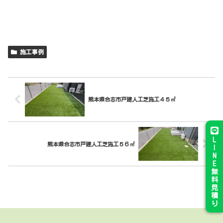
施工事例
熊本県合志市戸建人工芝施工４５㎡
L
熊本県合志市戸建人工芝施工５６㎡
I
N
E
無
料
見
積
り