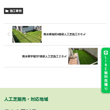
施工事例
熊本県南区N様邸人工芝施工６６㎡
熊本県宇城市T様邸人工芝施工２８㎡
L
I
N
E
無
料
見
積
り
人工芝販売・対応地域