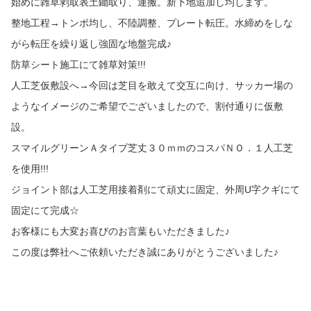
始めに雑草剥取表土鋤取り、運搬。新下地追加し均します。
整地工程→トンボ均し、不陸調整、プレート転圧。水締めをしな
がら転圧を繰り返し強固な地盤完成♪
防草シート施工にて雑草対策!!!
人工芝仮敷設へ→今回は芝目を敢えて交互に向け、サッカー場の
ようなイメージのご希望でございましたので、割付通りに仮敷
設。
スマイルグリーンＡタイプ芝丈３０ｍｍのコスパＮＯ．１人工芝
を使用!!!
ジョイント部は人工芝用接着剤にて頑丈に固定、外周U字クギにて
固定にて完成☆
お客様にも大変お喜びのお言葉もいただきました♪
この度は弊社へご依頼いただき誠にありがとうございました♪