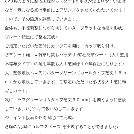
いつものように整地工程からスタート!!!雨水が溜まりやすい箇所
など、気になる点は事前にヒアリングをさせていただいておりま
すので、その箇所を調整していきます。
全体も、不陸調整しながら均していき、フラットな地盤を形成。
プレート転圧にて整地完成♪
ご指定いただいた箇所にカップ穴を開け、カップ取り付け。
防草シート施工→雑草対策もバッチリ♪弊社防草シート（人工芝用
不織布タイプ）の耐用年数も人工芝同様１０年保証になります♪
人工芝仮敷設へ→先にパターグリーン（カールタイプ芝丈１６ｍ
ｍ）から敷設していきます。ご指定いただいた形状を人工芝に転
写しカット。
次に、ラフグリーン（Ａタイプ芝丈３０ｍｍ）を囲うように敷設
していき、U字クギで仮止めしていきます。
ジョイント接着＆外周固定にて完成♪
念願の”お庭にゴルフスペース”を実現することができました♪