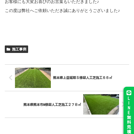
お客様にも大変お喜びのお言葉もいただきました♪
この度は弊社へご依頼いただき誠にありがとうございました♪
施工事例
熊本県上益城郡Ｓ様邸人工芝施工５５㎡
L
I
熊本県熊本市M様邸人工芝施工２７８㎡
N
E
無
料
見
積