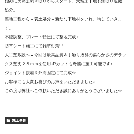
始めに天然芝剥ぎ取りからスタート。天然芝下地も鋤取り運搬、
処分。
整地工程から→表土処分→新たな下地材をいれ、均していきま
す。
不陸調整、プレート転圧にて整地完成♪
防草シート施工にて雑草対策!!!
人工芝敷設へ→今回は最高品質＆手触り抜群の柔らかさのデラッ
クス芝丈２８ｍｍを使用♪Rカットも奇麗に施工可能です♪
ジョイント接着＆外周固定にて完成☆
お客様にも大変お喜びのお声をいただきました♪
この度は弊社へご依頼いただき誠にありがとうございました☆
施工事例