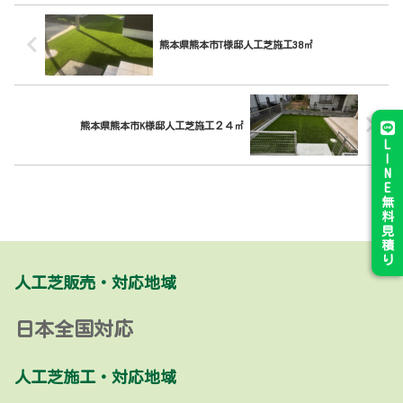
熊本県熊本市T様邸人工芝施工38㎡
熊本県熊本市K様邸人工芝施工２４㎡
L
I
N
E
無
料
見
積
り
人工芝販売・対応地域
日本全国対応
人工芝施工・対応地域