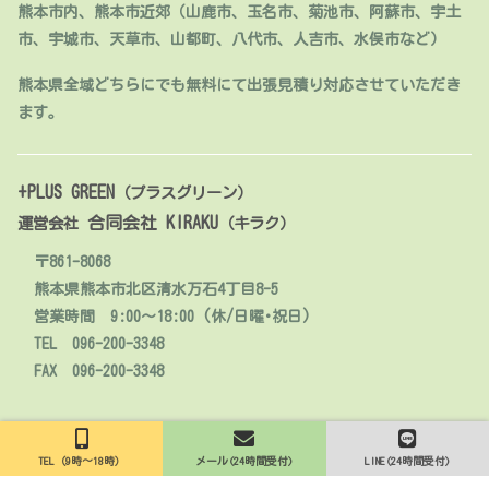
熊本市内、熊本市近郊（山鹿市、玉名市、菊池市、阿蘇市、宇土
市、宇城市、天草市、山都町、八代市、人吉市、水俣市など）
熊本県全域どちらにでも無料にて出張見積り対応させていただき
ます。
+PLUS GREEN
（プラスグリーン）
合同会社 KIRAKU
運営会社
（キラク）
〒861-8068
熊本県熊本市北区清水万石4丁目8-5
営業時間 9:00～18:00 (休/日曜･祝日)
TEL 096-200-3348
FAX 096-200-3348
© 2020 人工芝販売・施工【熊本】+PLUS GREEN.
TEL（9時～18時）
メール(24時間受付)
LINE(24時間受付)