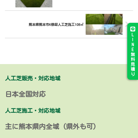
熊本県熊本市K様邸人工芝施工108㎡
L
I
N
E
無
料
見
積
り
人工芝販売・対応地域
日本全国対応
人工芝施工・対応地域
主に熊本県内全域 (県外も可)