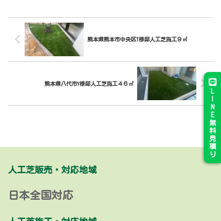
熊本県熊本市中央区T様邸人工芝施工９㎡
熊本県八代市Y様邸人工芝施工４６㎡
L
I
N
E
無
料
見
積
り
人工芝販売・対応地域
日本全国対応