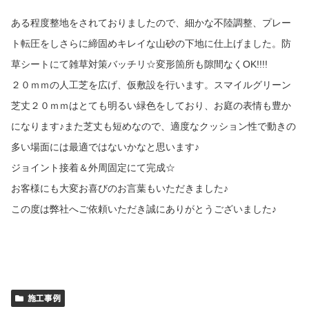
ある程度整地をされておりましたので、細かな不陸調整、プレー
ト転圧をしさらに締固めキレイな山砂の下地に仕上げました。防
草シートにて雑草対策バッチリ☆変形箇所も隙間なくOK!!!!
２０ｍｍの人工芝を広げ、仮敷設を行います。スマイルグリーン
芝丈２０ｍｍはとても明るい緑色をしており、お庭の表情も豊か
になります♪また芝丈も短めなので、適度なクッション性で動きの
多い場面には最適ではないかなと思います♪
ジョイント接着＆外周固定にて完成☆
お客様にも大変お喜びのお言葉もいただきました♪
この度は弊社へご依頼いただき誠にありがとうございました♪
施工事例