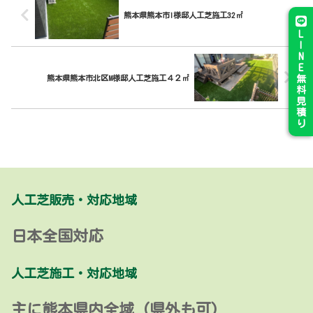
熊本県熊本市I様邸人工芝施工32㎡
L
I
N
E
熊本県熊本市北区M様邸人工芝施工４２㎡
無
料
見
積
り
人工芝販売・対応地域
日本全国対応
人工芝施工・対応地域
主に熊本県内全域 (県外も可)