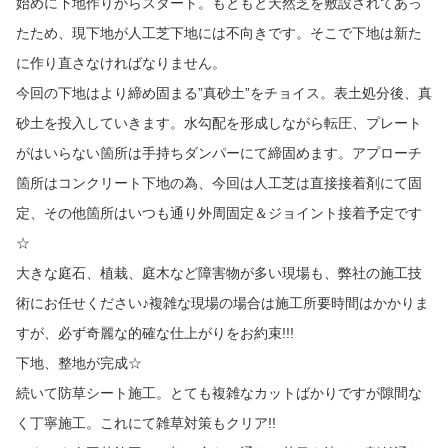
始めに下地作りからスタート。もともと天然芝を敷設されてあっ
たため、現下地が人工芝下地には不向きです。そこで下地は新た
に作り直さなければなりません。
今回の下地はより締め固まる”真砂土”をチョイス。表土処分後、真
砂土を投入していきます。水勾配を形成しながら転圧、プレート
がはいらない箇所は手持ちダンパーにて締固めます。アプローチ
箇所はコンクリート下地の為、今回は人工芝は直接接着剤にて固
定、その他箇所はいつも通り外周固定＆ジョイント接着予定です
☆
大きな庭石、植栽、庭木など障害物が多い現場も、弊社の施工技
術にお任せください♪複雑な現場の場合は施工所要時間はかかりま
すが、必ず奇麗な的確な仕上がりをお約束!!!
下地、整地が完成☆
続いて防草シート施工。とても複雑なカットばかりですが隙間な
く丁寧施工。これにて雑草対策もクリア!!