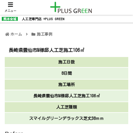
メニュー
熊本全域
人工芝専門店 +PLUS GREEN
ホーム
施工事例
長崎県雲仙市M様邸人工芝施工106㎡
施工日数
8日間
施工場所
長崎県雲仙市M様邸人工芝施工106㎡
人工芝種類
スマイルグリーンデラックス芝丈38ｍｍ