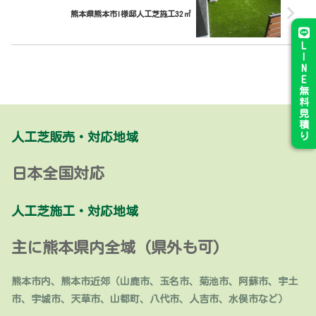
熊本県熊本市I様邸人工芝施工32㎡
L
I
N
E
無
料
見
積
人工芝販売・対応地域
り
日本全国対応
人工芝施工・対応地域
主に熊本県内全域 (県外も可)
熊本市内、熊本市近郊（山鹿市、玉名市、菊池市、阿蘇市、宇土
市、宇城市、天草市、山都町、八代市、人吉市、水俣市など）