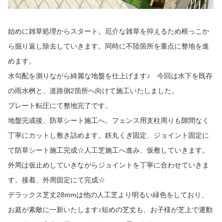
始めに雑草処理からスタート。厄介な雑草を抑えるため根っこか
ら掘り返し除去していきます。同時に不陸箇所を重点に整地を進
めます。
水勾配を測りながら綺麗な地盤を仕上げます♪ 今回は水下を既存
の雨水桝と、道路側2箇所へ向けて施工いたしました。
プレート転圧にて整地完了です。
地盤完成後、防草シート施工へ。フェンス用支柱周りも隙間なく
丁寧にカットし敷き詰めます。鉄丸くぎ固定、ジョイント固定に
て防草シート施工完成☆人工芝施工へ進み、仮敷していきます。
外周は仮止めしていきながらジョイントを丁寧に合わせていきま
す。接着、外周固定にて完成☆
デラックス芝丈28mmは他の人工芝より明るい緑色をしており、
お庭が素敵に一新いたします♪短めの芝丈も、お子様が芝上で運動