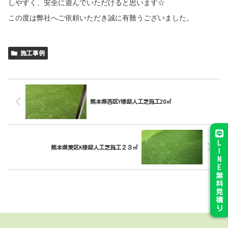
しやすく、安全に遊んでいただけると思います☆
この度は弊社へご依頼いただき誠に有難うございました。
施工事例
熊本県西区Y様邸人工芝施工20㎡
L
熊本県東区K様邸人工芝施工２３㎡
I
N
E
無
料
見
積
り