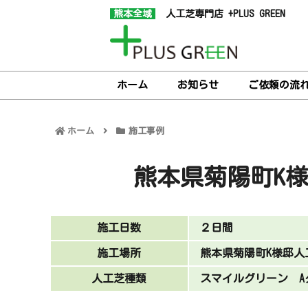
熊本全域
人工芝専門店 +PLUS GREEN
ホーム
お知らせ
ご依頼の流
ホーム
施工事例
熊本県菊陽町K
施工日数
２日間
施工場所
熊本県菊陽町K様邸人
人工芝種類
スマイルグリーン A