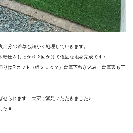
裏部分の雑草も細かく処理していきます。
ト転圧をしっかり２回かけて強固な地盤完成です♪
回りはRカット（幅２０ｃｍ）倉庫下敷き込み、倉庫裏も丁
ばせられます！大変ご満足いただきました♪
した☀