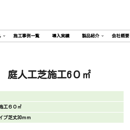
れ
施工事例一覧
導入実績
製品紹介
会社概要
 庭人工芝施工6０㎡
施工６０㎡
イプ芝丈30ｍｍ