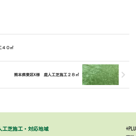
工４０㎡
熊本県東区K様 庭人工芝施工２８㎡
人工芝施工・対応地域
+PLU