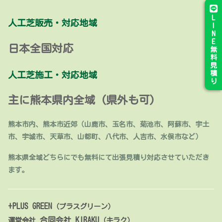
L
人工芝販売・対応地域
I
N
E
日本全国対応
無
料
見
積
人工芝施工・対応地域
り
主に熊本県内全域 (県外も可)
熊本市内、熊本市近郊（山鹿市、玉名市、菊池市、阿蘇市、宇土
市、宇城市、天草市、山都町、八代市、人吉市、水俣市など）
熊本県全域どちらにでも無料にて出張見積り対応させていただき
ます。
+PLUS GREEN
（プラスグリーン）
合同会社 KIRAKU
運営会社
（キラク）